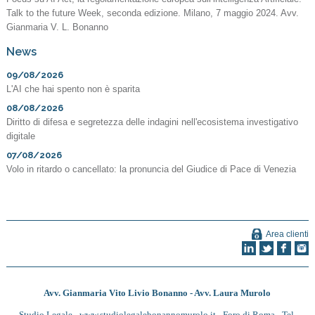
Talk to the future Week, seconda edizione. Milano, 7 maggio 2024. Avv.
Gianmaria V. L. Bonanno
News
09/08/2026
L'AI che hai spento non è sparita
08/08/2026
Diritto di difesa e segretezza delle indagini nell'ecosistema investigativo
digitale
07/08/2026
Volo in ritardo o cancellato: la pronuncia del Giudice di Pace di Venezia
Area clienti
Avv. Gianmaria Vito Livio Bonanno - Avv. Laura Murolo
Studio Legale -
www.studiolegalebonannomurolo.it
- Foro di Roma - Tel.