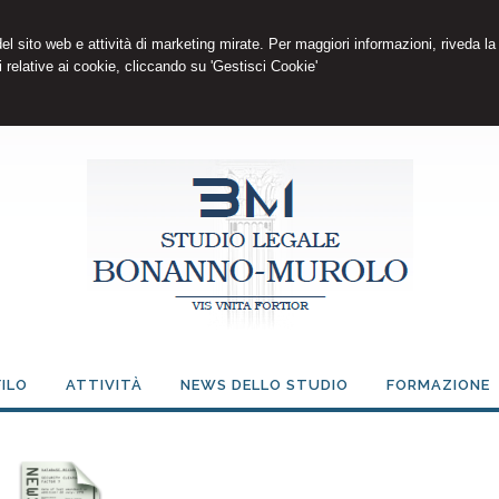
 del sito web e attività di marketing mirate. Per maggiori informazioni, riveda la
 relative ai cookie, cliccando su 'Gestisci Cookie'
ILO
ATTIVITÀ
NEWS DELLO STUDIO
FORMAZIONE