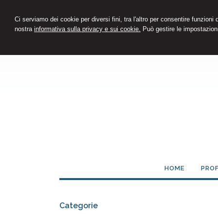
Ci serviamo dei cookie per diversi fini, tra l'altro per consentire funzioni
nostra
informativa sulla privacy e sui cookie.
Può gestire le impostazioni
HOME
PROF
Categorie